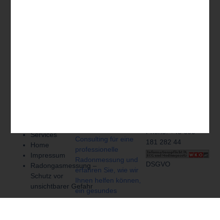
Quick
Get In Touch
Schützen Sie Ihre
Links
Gesundheit und die
Brandmayerstraße
Ihrer Familie oder
A-3400
SiteMap
Mitarbeiter.
Klosterneuburg
Email: > hier klicken
Kontaktieren Sie das
Datenschutzerklärung
<
ibtic Ingenieurbüro
Contact
Technischen Industrie
Phone: +43 699
Services
Consulting für eine
181 282 44
Home
professionelle
Impressum
Radonmessung und
DSGVO
Radongasmessung –
erfahren Sie, wie wir
Schutz vor
Ihnen helfen können,
unsichtbarer Gefahr
ein gesundes
Raumklima zu
schaffen.