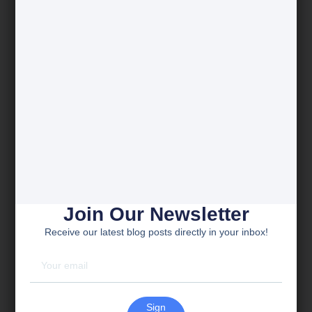
Gesetze
und
Normen
sind zu
berücksichtigen?
Wie wird
der
gesamte
Prozess
optimiert?
Wie sicher
wird das
Ziel im
Zeitrahmen
Join Our Newsletter
erreicht?
Receive our latest blog posts directly in your inbox!
Sign