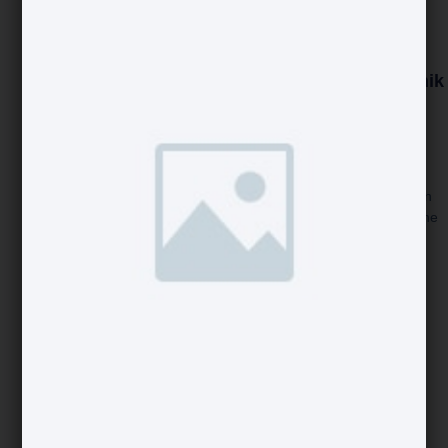
Beratung
RADON
Begleitung
Gutachten
&
Messungen
Bis Zum
&
Planung
Routinebetrieb
Messtechnik
-
Gesetzliche
…wir
Expertisen
Vorschriften
Projektmanagement
- Private
unterstützen
&
Und
Konzepterstellung
Sie, von
Gutachten
Öffentliche
& Planung
Immobilien
ihrer ersten
Anlagen
-
Projektbegleitung
Idee an!
Überprüfungen
Arbeitsplätze
& ÖBA
Unter
Fachspezifische
--
Qualifizierung
Berücksichtigung
Messungen
>weiterlesen
&
aller
Validierung
Rahmenbedingungen
Schulungen
und aller
& Trainings
Akteure
Welche
Vorgaben
müssen
erfüllt
werden?
Welche